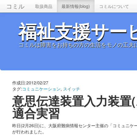
コミル
取扱商品
最新情報(blog)
コミルについて
福祉支援サー
コミルは障害をお持ちの方の生活をモノの工夫
作成日:2012/02/27
タグ:
コミュニケーション
,
スイッチ
意思伝達装置入力装置(
適合実習
昨日(2月26日)に、大阪府難病情報センター主催の「コミュニケー
が行われました。