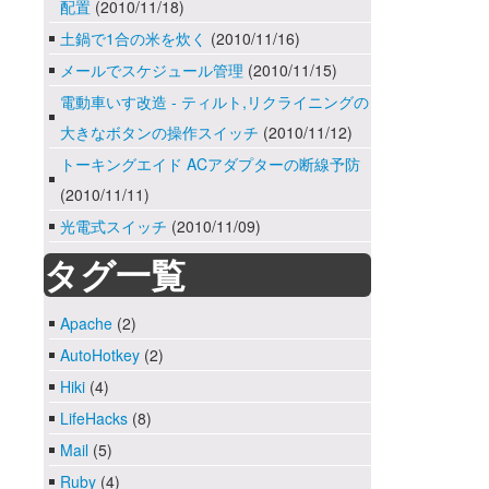
配置
(2010/11/18)
土鍋で1合の米を炊く
(2010/11/16)
メールでスケジュール管理
(2010/11/15)
電動車いす改造 - ティルト,リクライニングの
大きなボタンの操作スイッチ
(2010/11/12)
トーキングエイド ACアダプターの断線予防
(2010/11/11)
光電式スイッチ
(2010/11/09)
タグ一覧
Apache
(2)
AutoHotkey
(2)
Hiki
(4)
LifeHacks
(8)
Mail
(5)
Ruby
(4)