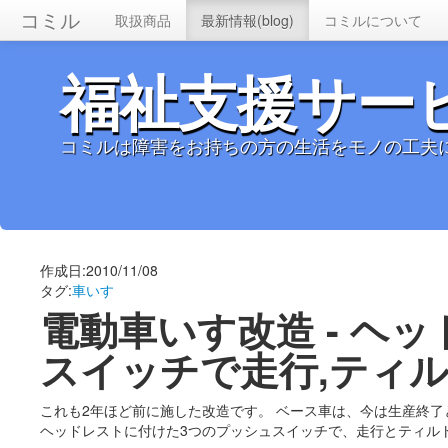
コミル
取扱商品
最新情報(blog)
コミルについて
福祉支援サー
コミルは障害をお持ちの方の生活をモノの工夫
作成日:2010/11/08
タグ:
車いす
電動車いす改造 - ヘ
スイッチで走行,ティ
これも2年ほど前に施した改造です。 ベース車は、今は生産終了
ヘッドレストに付けた3つのプッシュスイッチで、走行とティル