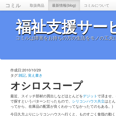
コミル
取扱商品
最新情報(blog)
コミルについて
福祉支援サー
コミルは障害をお持ちの方の生活をモノの工夫
作成日:2010/10/29
タグ:
雑記
,
覚え書き
オシロスコープ
最近、スイッチ部材の買出しなどほとんどを
デジット
で済ませ、
で探すというパターンだったもので、
シリコンハウス共立
はとん
ってから、在庫品の配置が良くわかってなかったてのもある。)
今日久方ぶりにシリコンハウスへ行くと、ものすごく食指の動く