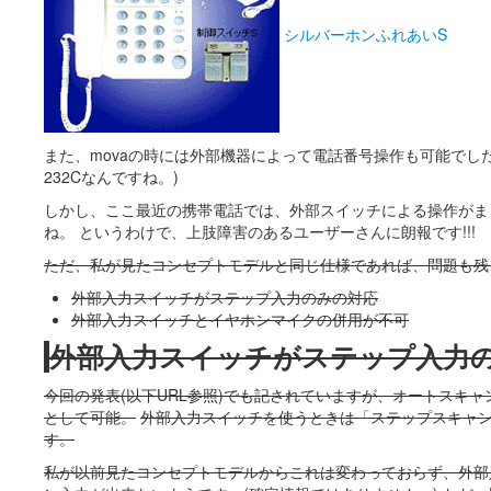
シルバーホンふれあいS
また、movaの時には外部機器によって電話番号操作も可能でした。
232Cなんですね。)
しかし、ここ最近の携帯電話では、外部スイッチによる操作がま
ね。 というわけで、上肢障害のあるユーザーさんに朗報です!!!
ただ、私が見たコンセプトモデルと同じ仕様であれば、問題も残
外部入力スイッチがステップ入力のみの対応
外部入力スイッチとイヤホンマイクの併用が不可
外部入力スイッチがステップ入力
今回の発表(以下URL参照)でも記されていますが、オートスキ
として可能。
外部入力スイッチを使うときは「ステップスキャ
す。
私が以前見たコンセプトモデルからこれは変わっておらず、外部