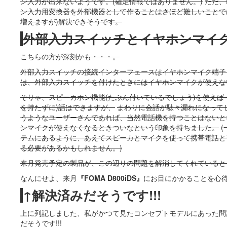
ン入力が出来ないようです。(確定情報ではありません。)
ただ、
ン入力用変換器を外部機器として作ることはさほど難しいことで
増えますが)解決できそうです。
外部入力スイッチとイヤホンマイ
こちらの方が深刻かも・・・。
外部入力スイッチの接続インターフェースはイヤホンマイク端子
は、外部入力スイッチを付けたときにはイヤホンマイクが使えな
そりゃ、スピーカホン機能(たぶん付いているでしょう)を使えば
を持たずに)話はできますが、
まわりに会話が駄々漏れになって
うようなユーザーさんであれば、当然電話機を持つことはないと
ンマイクが使えなくなるときついなという印象を持ちました。
テムにあるように、あえてスピーカとマイクを使って携帯電話と
る必要があるかもしれません。)
来月発売予定の製品が、この辺りの問題を解消してくれていると
なんにせよ、来月
『FOMA D800iDS』
にお目にかかることを心待ち
↑解決済みだそうです!!!
上に列記しました、私がかつて見たコンセプトモデルにあった問
だそうです!!!