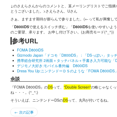
↓のさえらさんからのコメントと、某メーリングリストでご指摘
とうございました。>さえらさん、Uさん
さぁ、ますます期待が膨らんで参りました。(←って私が興奮して
「
D800iDS
で使えるスイッチ求む」「
D800iDS
を使いやすいよう
のご要望、承ります。 お申し付け下さい。(お商売モード(^_^))
参考URL
FOMA D800iDS
Gizmodo Japan「ドコモ「D800iDS」：「DSっぽい
携帯総合研究所 2画面＋タッチパネル＋手書き入力可能な「D8
デジモノ大好き:モバイル番外編 D800iDS
Dress You Up:ニンテンドーＤＳのような「FOMA D800iDS
余談
『FOMA D800iDS』の
DS
って、
"Double Screen"
の略じゃなくっ
ね・・・。(^_^;)
そういえば、ニンテンドーDSの
DS
って、丸Rが付いてるね。
← 次の記事