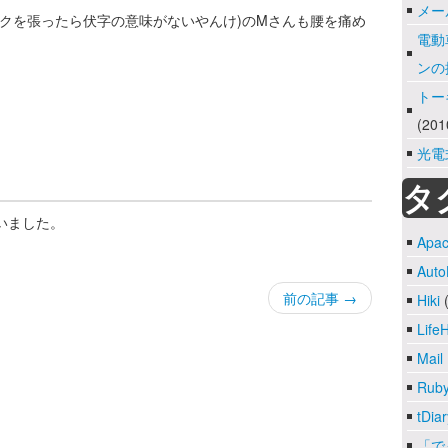
メー
ンクを張ったら伏字の意味がないやんけ)のMさんも腰を痛め
電動
ンの
トー
(201
光電
タ
いました。
Apa
Auto
前の記事 →
Hiki
(
Life
Mail
Rub
tDiar
「で