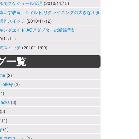
ルでスケジュール管理
(2010/11/15)
車いす改造 - ティルト,リクライニングの大きなボタ
操作スイッチ
(2010/11/12)
キングエイド ACアダプターの断線予防
0/11/11)
式スイッチ
(2010/11/09)
グ一覧
che
(2)
Hotkey
(2)
4)
Hacks
(8)
(5)
y
(4)
y
(1)
きマウス。」
(1)