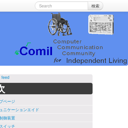
検索
 feed
次
プページ
ュニケーションエイド
制御装置
スイッチ