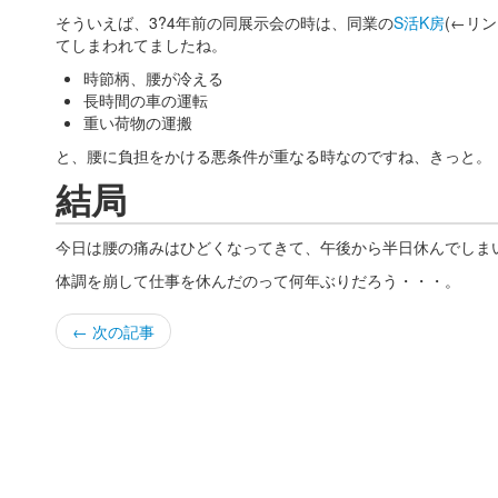
そういえば、3?4年前の同展示会の時は、同業の
S活K房
(←リ
てしまわれてましたね。
時節柄、腰が冷える
長時間の車の運転
重い荷物の運搬
と、腰に負担をかける悪条件が重なる時なのですね、きっと。
結局
今日は腰の痛みはひどくなってきて、午後から半日休んでしま
体調を崩して仕事を休んだのって何年ぶりだろう・・・。
← 次の記事