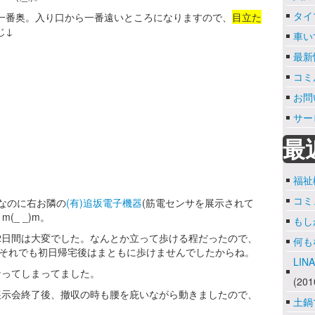
タイ
一番奥。入り口から一番遠いところになりますので、
目立た
じ↓
車い
最新情
コミ
お問
サー
最
福祉
コミ
なのに右お隣の
(有)追坂電子機器
(筋電センサを展示されて
_ _)m。
もし
2日間は大変でした。なんとか立って歩ける程だったので、
何も
、それでも初日帰宅後はまともに歩けませんでしたからね。
LI
なってしまってました。
(201
展示会終了後、撤収の時も腰を庇いながら動きましたので、
土鍋