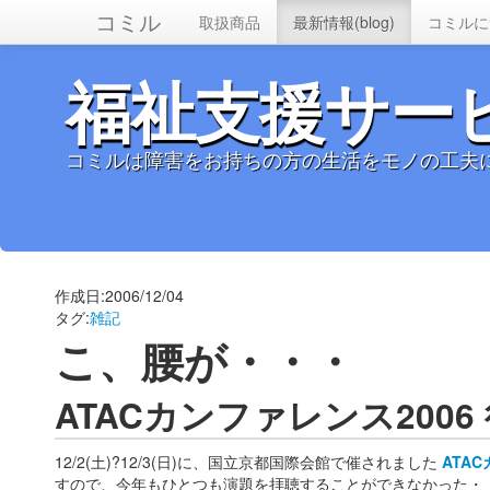
コミル
取扱商品
最新情報(blog)
コミルに
福祉支援サー
コミルは障害をお持ちの方の生活をモノの工夫
作成日:2006/12/04
タグ:
雑記
こ、腰が・・・
ATACカンファレンス200
12/2(土)?12/3(日)に、国立京都国際会館で催されました
ATA
すので、今年もひとつも演題を拝聴することができなかった・・・(