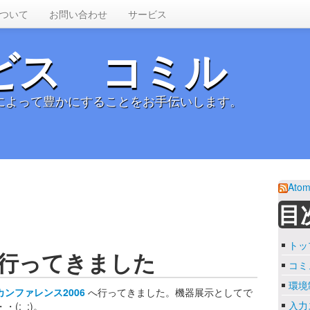
ついて
お問い合わせ
サービス
ビス コミル
によって豊かにすることをお手伝いします。
Atom
目
トッ
6 行ってきました
コミ
環境
Cカンファレンス2006
へ行ってきました。機器展示としてで
入力
;_;)。