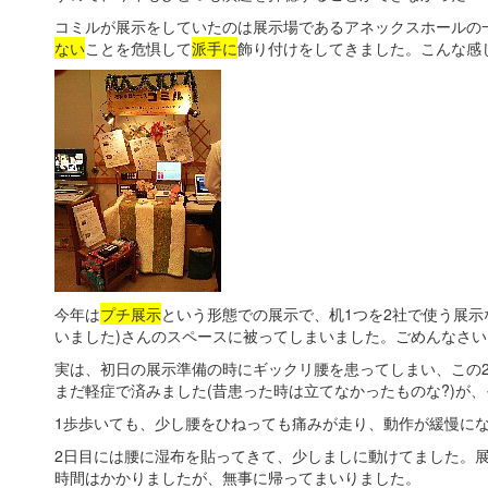
コミルが展示をしていたのは展示場であるアネックスホールの
ない
ことを危惧して
派手に
飾り付けをしてきました。こんな感
今年は
プチ展示
という形態での展示で、机1つを2社で使う展示
いました)さんのスペースに被ってしまいました。ごめんなさい m(
実は、初日の展示準備の時にギックリ腰を患ってしまい、この
まだ軽症で済みました(昔患った時は立てなかったものな?)が
1歩歩いても、少し腰をひねっても痛みが走り、動作が緩慢に
2日目には腰に湿布を貼ってきて、少しましに動けてました。
時間はかかりましたが、無事に帰ってまいりました。