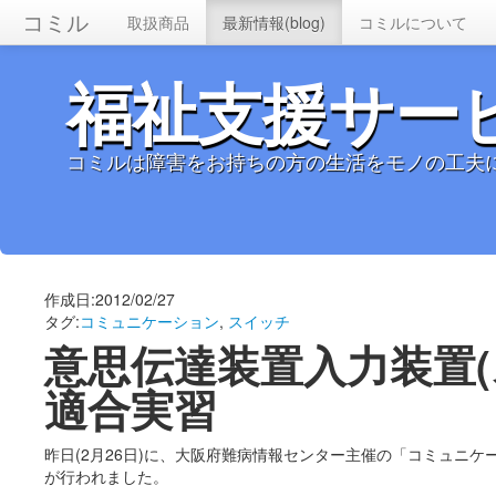
コミル
取扱商品
最新情報(blog)
コミルについて
福祉支援サー
コミルは障害をお持ちの方の生活をモノの工夫
作成日:2012/02/27
タグ:
コミュニケーション
,
スイッチ
意思伝達装置入力装置(
適合実習
昨日(2月26日)に、大阪府難病情報センター主催の「コミュニケー
が行われました。