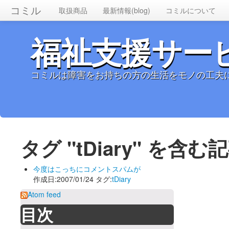
コミル
取扱商品
最新情報(blog)
コミルについて
福祉支援サー
コミルは障害をお持ちの方の生活をモノの工夫
タグ "tDiary" を含
今度はこっちにコメントスパムが
作成日:2007/01/24 タグ:
tDiary
Atom feed
目次