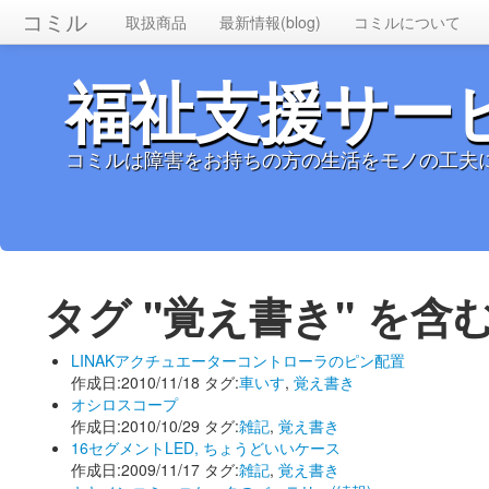
コミル
取扱商品
最新情報(blog)
コミルについて
福祉支援サー
コミルは障害をお持ちの方の生活をモノの工夫
タグ "覚え書き" を含
LINAKアクチュエーターコントローラのピン配置
作成日:2010/11/18 タグ:
車いす
,
覚え書き
オシロスコープ
作成日:2010/10/29 タグ:
雑記
,
覚え書き
16セグメントLED, ちょうどいいケース
作成日:2009/11/17 タグ:
雑記
,
覚え書き