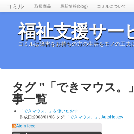
コミル
取扱商品
最新情報(blog)
コミルについて
福祉支援サー
コミルは障害をお持ちの方の生活をモノの工夫
タグ "「できマウス。
事一覧
「できマウス。」を使いたおす
作成日:2008/01/06 タグ:
「できマウス。」
,
AutoHotkey
Atom feed